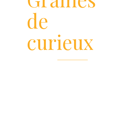
de
curieux
Une nouvelle manière de concevoir
l'alimentation
Graines de Curieux est une marque et un label
sous lesquels Land, Farm & Men valorise diverses
productions locales. Des productions innovantes
et exclusivement destinées à l’alimentation
humaine.
Découvrez notre site web
//www.grainesdecurieux.com
!